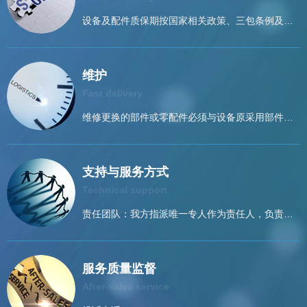
设备及配件质保期按国家相关政策、三包条例及生
产厂商保修规定执行，或根据项目约定的条款执
行。质保期从项目验收合格后双方签字之日起计
维护
算，质保期为壹年。
Fast delivery
维修更换的部件或零配件必须与设备原采用部件或
零配件的产地、型号规格相同，若无法达到上述要
求，须事先征得用户书面同意，方可使用代用品。
支持与服务方式
Technical support
责任团队：我方指派唯一专人作为责任人，负责对
用户的全面跟踪服务，同时另设2名技术人员协同该
责任人共同为用户服务。我方亦会结合用户的系统
服务质量监督
有针对性地对服务责任人员进行专项培训，以确保
After-sales service
责任人员能快速判断问题并解决故障服务热线电