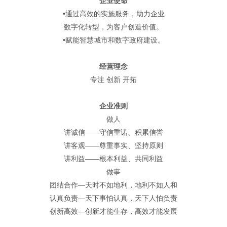
企业使命
•通过高效的实施服务，助力企业
数字化转型，为客户创造价值。
•赋能智慧城市和数字政府建设。
经营理念
专注 创新 开拓
企业准则
做人
讲诚信——守信重诺、积累信誉
讲客观——尊重事实、坚持原则
讲利益——根本利益、共同利益
做事
团结合作—天时不如地利，地利不如人和
认真负责—天下事怕认真，天下人怕负责
创新高效—创新才能生存，高效才能发展